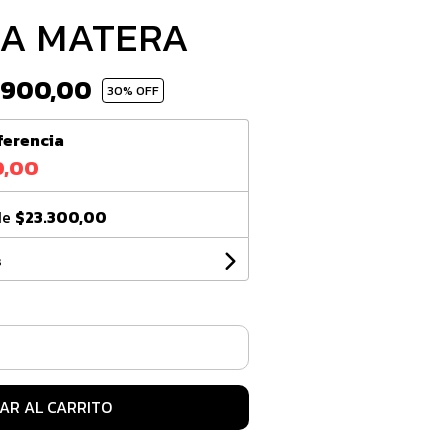
A MATERA
.900,00
30
% OFF
ferencia
0,00
de
$23.300,00
s
AR AL CARRITO