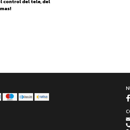
 control del tele, del
 mas!
N
C