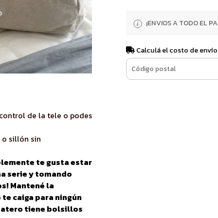
¡ENVIOS A TODO EL PAI
Calculá el costo de envío
 control de la tele o podes
o sillón sin
plemente te gusta estar
una serie y tomando
os! Mantené la
 te caiga para ningún
tero tiene bolsillos