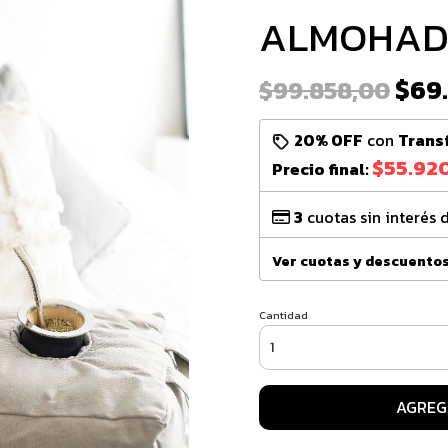
ALMOHAD
$69
$99.858,00
20% OFF
con
Trans
$55.92
Precio final:
3
cuotas sin interés 
Ver cuotas y descuento
Cantidad
AGREG