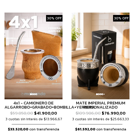
30% OFF
30% OFF
4x1 - CAMIONERO DE
MATE IMPERIAL PREMIUM
ALGARROBO+GRABADO+BOMBILLA+YERBERA
PERSONALIZADO
$59.858,00
$41.900,00
$109.986,00
$76.990,00
3 cuotas sin interés de $13.966,67
3 cuotas sin interés de $25.663,33
$33.520,00
con transferencia
$61.592,00
con transferencia