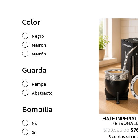
Color
Negro
Marron
Marrón
Guarda
Pampa
Abstracto
Bombilla
MATE IMPERIAL
PERSONAL
No
$76
$109.986,00
Si
3 cuotas sin in