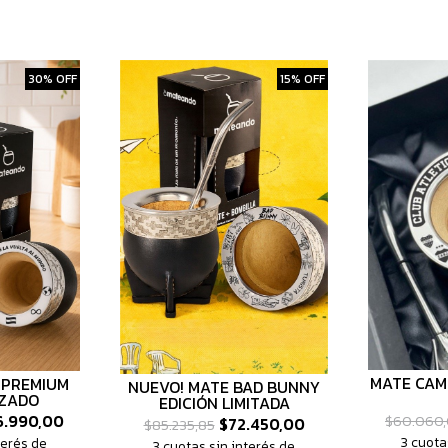
30% OFF
15% OFF
MATE CAM
 PREMIUM
NUEVO! MATE BAD BUNNY
IZADO
EDICIÓN LIMITADA
.990,00
$60.060
$72.450,00
$85.235,85
3 cuota
terés de
3 cuotas sin interés de