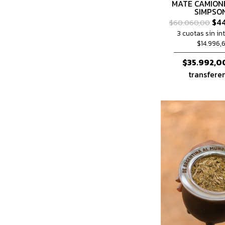
MATE CAMION
SIMPSO
$44
$60.060,00
3 cuotas sin in
$14.996,
$35.992,0
transfere