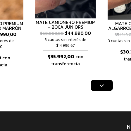
MATE CAMIONERO PREMIUM
O PREMIUM
MATE 
- BOCA JUNIORS
O MARRÓN
ALGARROB
$44.990,00
$60.060,00
.990,00
$54.143,
3 cuotas sin interés de
terés de
3 cuotas sin 
$14.996,67
00
$30.
$35.992,00
con
0
con
tra
transferencia
ncia
N