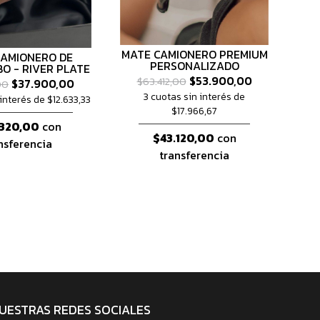
MATE CAMIONERO PREMIUM
CAMIONERO DE
PERSONALIZADO
O - RIVER PLATE
$53.900,00
$63.412,00
$37.900,00
00
3 cuotas sin interés de
interés de $12.633,33
$17.966,67
320,00
con
$43.120,00
con
nsferencia
transferencia
UESTRAS REDES SOCIALES