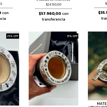
$
33
$24.150,00
$35.
0
con
$57.960,00
con
tra
ncia
transferencia
25% OFF
15% OFF
MATE