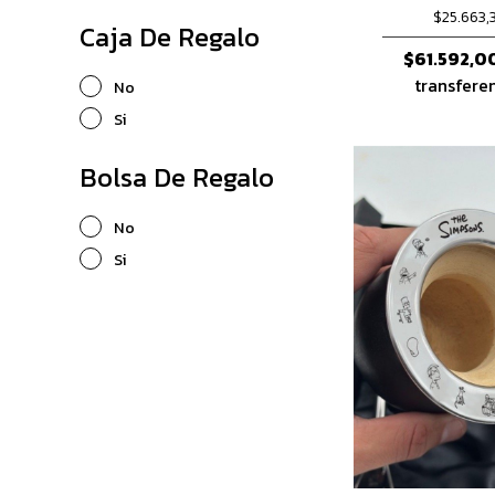
$25.663,
Caja De Regalo
$61.592,0
transfere
No
Si
Bolsa De Regalo
No
Si