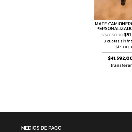
MATE CAMIONER
PERSONALIZAD
$51
$74.850,30
3 cuotas sin in
$17.330,
$41.592,0
transfere
MEDIOS DE PAGO