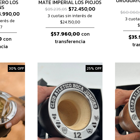
URUGUAYO
ERO LOS
MATE IMPERIAL LOS PIOJOS
NS
$72.450,00
$85.235,85
$60.060
.990,00
3 cuotas sin interés de
3 cuota
terés de
$24.150,00
$
67
$57.960,00
con
$35.
0
con
transferencia
tra
ncia
30% OFF
25% OFF