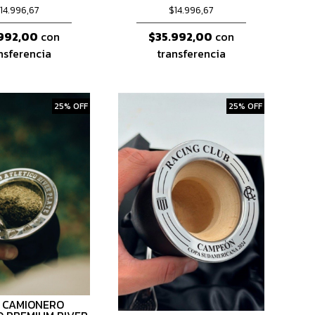
14.996,67
$14.996,67
992,00
con
$35.992,00
con
nsferencia
transferencia
25% OFF
25% OFF
 CAMIONERO