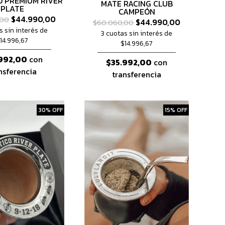
 PREMIUM RIVER
MATE RACING CLUB
PLATE
CAMPEÓN
$44.990,00
,00
$44.990,00
$60.060,00
s sin interés de
3 cuotas sin interés de
14.996,67
$14.996,67
992,00
con
$35.992,00
con
nsferencia
transferencia
30% OFF
15% OFF