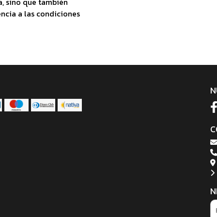
a, sino que también
encia a las condiciones
N
C
N