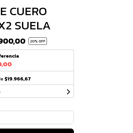
E CUERO
X2 SUELA
900,00
20
% OFF
ferencia
0,00
de
$19.966,67
s