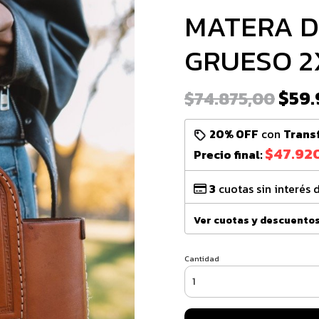
MATERA D
GRUESO 2
$59.
$74.875,00
20% OFF
con
Trans
$47.92
Precio final:
3
cuotas sin interés 
Ver cuotas y descuento
Cantidad