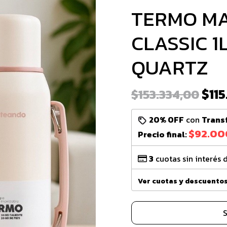
TERMO M
CLASSIC 1L
QUARTZ
$11
$153.334,00
20% OFF
con
Trans
$92.00
Precio final:
3
cuotas sin interés 
Ver cuotas y descuento