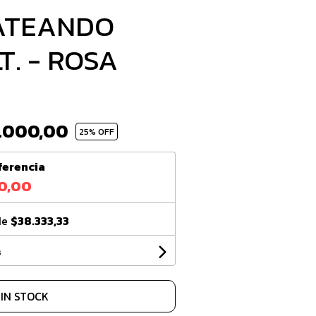
ATEANDO
T. - ROSA
5.000,00
25
% OFF
ferencia
0,00
de
$38.333,33
s
SIN STOCK