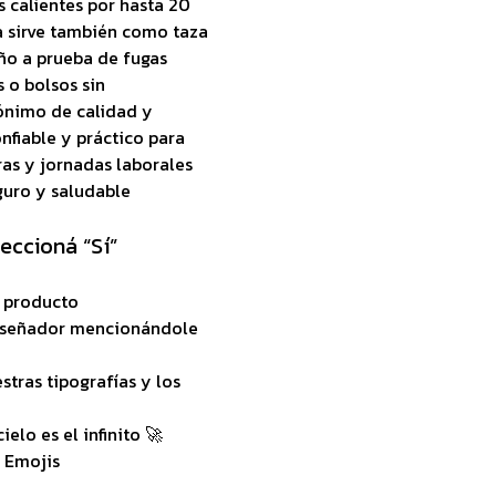
 calientes por hasta 20
pa sirve también como taza
ño a prueba de fugas
 o bolsos sin
ónimo de calidad y
nfiable y práctico para
as y jornadas laborales
guro y saludable
leccioná “Sí”
e producto
 diseñador mencionándole
stras tipografías y los
elo es el infinito 🚀
& Emojis