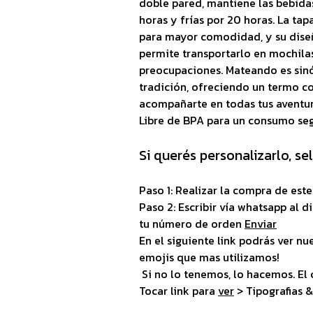
doble pared, mantiene las bebidas
horas y frías por 20 horas. La ta
para mayor comodidad, y su dise
permite transportarlo en mochilas
preocupaciones. Mateando es sin
tradición, ofreciendo un termo co
acompañarte en todas tus aventur
Libre de BPA para un consumo se
Si querés personalizarlo, se
Paso 1: Realizar la compra de est
Paso 2: Escribir vía whatsapp al
tu número de orden
Enviar
En el siguiente link podrás ver nue
emojis que mas utilizamos!
Si no lo tenemos, lo hacemos. El ci
Tocar link para
ver
> Tipografias 