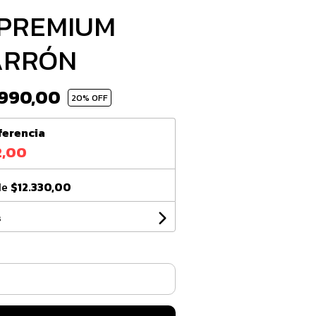
PREMIUM
ARRÓN
990,00
20
% OFF
ferencia
2,00
de
$12.330,00
s