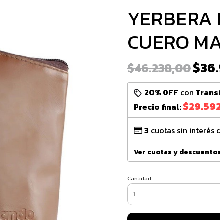
YERBERA 
CUERO M
$36.
$46.238,00
20% OFF
con
Trans
$29.59
Precio final:
3
cuotas sin interés 
Ver cuotas y descuento
Cantidad