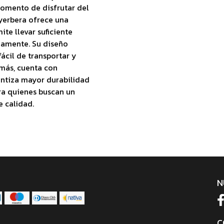
momento de disfrutar del
yerbera ofrece una
te llevar suficiente
damente. Su diseño
ácil de transportar y
emás, cuenta con
rantiza mayor durabilidad
ara quienes buscan un
e calidad.
N
C