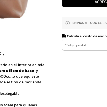
AGREG
¡ENVIOS A TODO EL PAI
Calculá el costo de envío
0 gr
rrado en el interior en tela
cm x 15cm de base
, y
500cc, lo que equivale
nde el tipo de molienda
esplegable.
io ideal para quienes